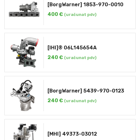
[BorgWarner] 1853-970-0010
400
€
(uračunat pdv)
[IHI]® 06L145654A
240
€
(uračunat pdv)
[BorgWarner] 5439-970-0123
240
€
(uračunat pdv)
[MHI] 49373-03012