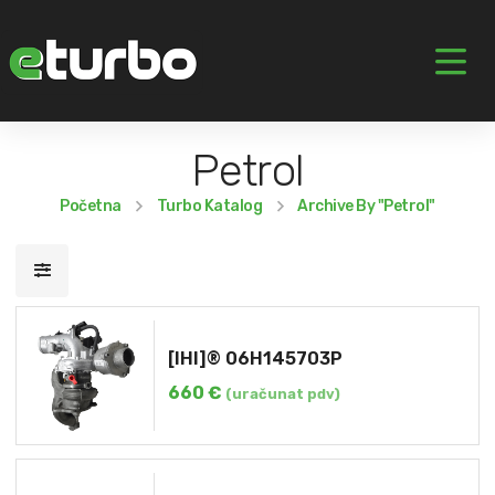
Petrol
Početna
Turbo Katalog
Archive By "Petrol"
[IHI]® 06H145703P
660
€
(uračunat pdv)