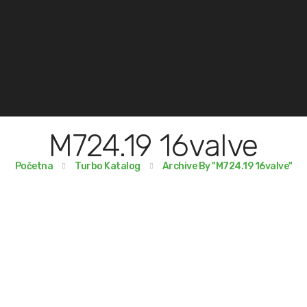
M724.19 16valve
Početna
Turbo Katalog
Archive By "M724.19 16valve"