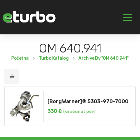
OM 640.941
Početna
Turbo Katalog
Archive By "OM 640.941"
[BorgWarner]® 5303-970-7000
330
€
(uračunat pdv)