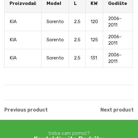
Proizvođač
Model
L
KW
Godište
2006-
KIA
Sorento
2.5
120
2011
2006-
KIA
Sorento
2.5
125
2011
2006-
KIA
Sorento
2.5
131
2011
Previous product
Next product
treba vam pomoć?