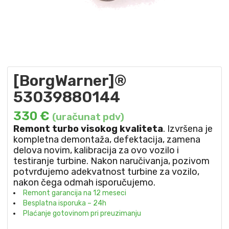
[BorgWarner]®
53039880144
330
€
(uračunat pdv)
Remont turbo visokog kvaliteta
. Izvršena je
kompletna demontaža, defektacija, zamena
delova novim, kalibracija za ovo vozilo i
testiranje turbine. Nakon naručivanja, pozivom
potvrđujemo adekvatnost turbine za vozilo,
nakon čega odmah isporučujemo.
Remont garancija na 12 meseci
Besplatna isporuka – 24h
Plaćanje gotovinom pri preuzimanju