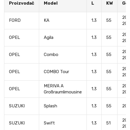
Proizvođač
Model
L
KW
God
200
FORD
KA
1.3
55
201
200
OPEL
Agila
1.3
55
201
200
OPEL
Combo
1.3
55
201
200
OPEL
COMBO Tour
1.3
55
201
MERIVA A
200
OPEL
1.3
55
Großraumlimousine
201
SUZUKI
Splash
1.3
55
200
200
SUZUKI
Swift
1.3
51
200