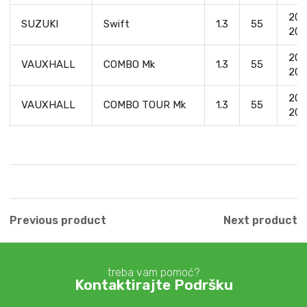
200
SUZUKI
Swift
1.3
55
200
200
VAUXHALL
COMBO Mk
1.3
55
201
200
VAUXHALL
COMBO TOUR Mk
1.3
55
201
Previous product
Next product
treba vam pomoć?
Kontaktirajte Podršku