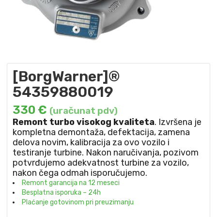
[BorgWarner]®
54359880019
330
€
(uračunat pdv)
Remont turbo visokog kvaliteta
. Izvršena je
kompletna demontaža, defektacija, zamena
delova novim, kalibracija za ovo vozilo i
testiranje turbine. Nakon naručivanja, pozivom
potvrđujemo adekvatnost turbine za vozilo,
nakon čega odmah isporučujemo.
Remont garancija na 12 meseci
Besplatna isporuka – 24h
Plaćanje gotovinom pri preuzimanju