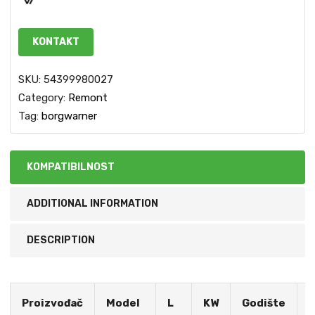
KONTAKT
SKU:
54399980027
Category:
Remont
Tag:
borgwarner
KOMPATIBILNOST
ADDITIONAL INFORMATION
DESCRIPTION
S
Proizvođač
Model
L
KW
Godište