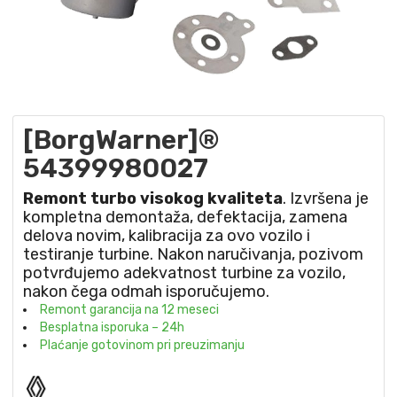
[BorgWarner]®
54399980027
Remont turbo visokog kvaliteta
. Izvršena je
kompletna demontaža, defektacija, zamena
delova novim, kalibracija za ovo vozilo i
testiranje turbine. Nakon naručivanja, pozivom
potvrđujemo adekvatnost turbine za vozilo,
nakon čega odmah isporučujemo.
Remont garancija na 12 meseci
Besplatna isporuka – 24h
Plaćanje gotovinom pri preuzimanju