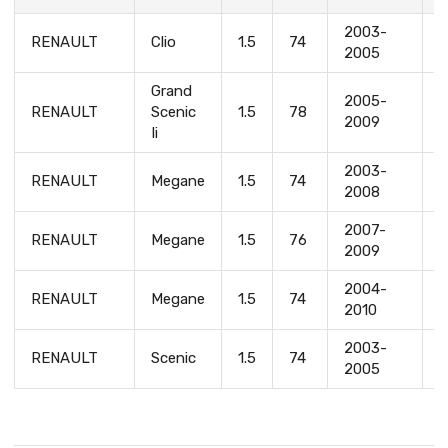
2003-
RENAULT
Clio
1.5
74
K
2005
Grand
2005-
RENAULT
Scenic
1.5
78
K
2009
Ii
2003-
K
RENAULT
Megane
1.5
74
2008
7
2007-
RENAULT
Megane
1.5
76
K
2009
2004-
K
RENAULT
Megane
1.5
74
2010
7
2003-
K
RENAULT
Scenic
1.5
74
2005
7