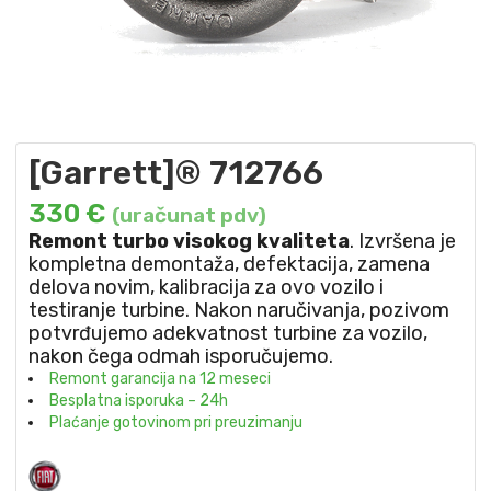
[Garrett]® 712766
330
€
(uračunat pdv)
Remont turbo visokog kvaliteta
. Izvršena je
kompletna demontaža, defektacija, zamena
delova novim, kalibracija za ovo vozilo i
testiranje turbine. Nakon naručivanja, pozivom
potvrđujemo adekvatnost turbine za vozilo,
nakon čega odmah isporučujemo.
Remont garancija na 12 meseci
Besplatna isporuka – 24h
Plaćanje gotovinom pri preuzimanju