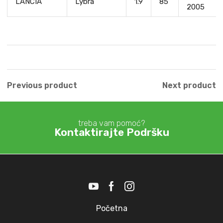
LANCIA
Lybra
1.9
85
2005
Previous product
Next product
treba vam pomoć?
Kontaktirajte Podršku
Početna