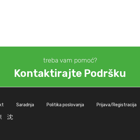
treba vam pomoć?
Kontaktirajte Podršku
kt
Saradnja
Politika poslovanja
Prijava/Registracija