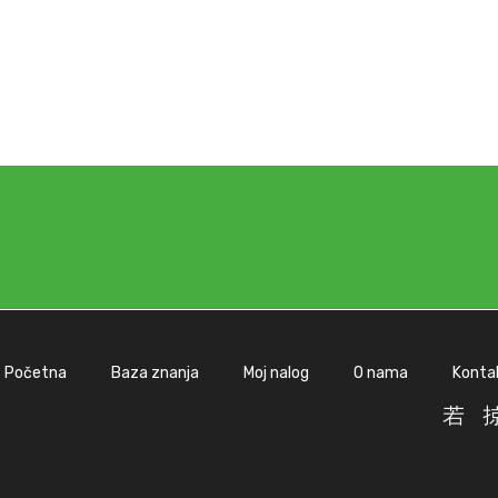
Početna
Baza znanja
Moj nalog
O nama
Konta