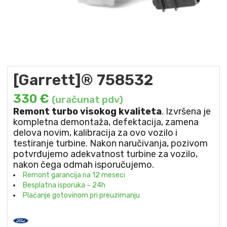
[Garrett]® 758532
330
€
(uračunat pdv)
Remont turbo visokog kvaliteta
. Izvršena je
kompletna demontaža, defektacija, zamena
delova novim, kalibracija za ovo vozilo i
testiranje turbine. Nakon naručivanja, pozivom
potvrđujemo adekvatnost turbine za vozilo,
nakon čega odmah isporučujemo.
Remont garancija na 12 meseci
Besplatna isporuka – 24h
Plaćanje gotovinom pri preuzimanju