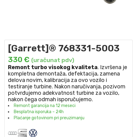
[Garrett]® 768331-5003
330
€
(uračunat pdv)
Remont turbo visokog kvaliteta
. Izvršena je
kompletna demontaža, defektacija, zamena
delova novim, kalibracija za ovo vozilo i
testiranje turbine. Nakon naručivanja, pozivom
potvrđujemo adekvatnost turbine za vozilo,
nakon čega odmah isporučujemo.
Remont garancija na 12 meseci
Besplatna isporuka – 24h
Plaćanje gotovinom pri preuzimanju