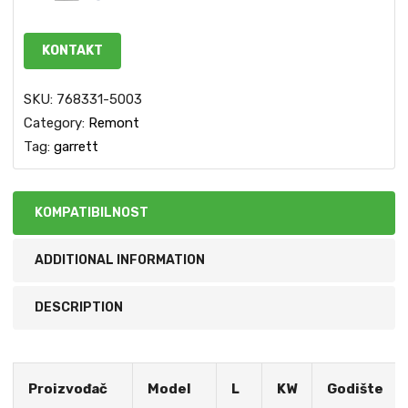
KONTAKT
SKU:
768331-5003
Category:
Remont
Tag:
garrett
KOMPATIBILNOST
ADDITIONAL INFORMATION
DESCRIPTION
Proizvođač
Model
L
KW
Godište