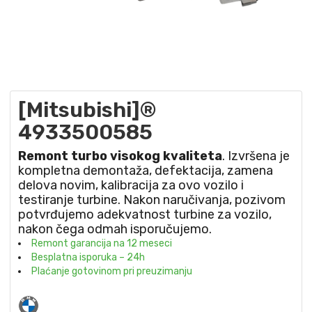
[Mitsubishi]®
4933500585
Remont turbo visokog kvaliteta
. Izvršena je
kompletna demontaža, defektacija, zamena
delova novim, kalibracija za ovo vozilo i
testiranje turbine. Nakon naručivanja, pozivom
potvrđujemo adekvatnost turbine za vozilo,
nakon čega odmah isporučujemo.
Remont garancija na 12 meseci
Besplatna isporuka – 24h
Plaćanje gotovinom pri preuzimanju