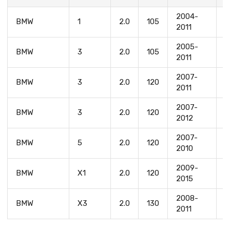
2004-
N
BMW
1
2.0
105
2011
D
2005-
BMW
3
2.0
105
N
2011
2007-
BMW
3
2.0
120
N
2011
2007-
BMW
3
2.0
120
N
2012
2007-
BMW
5
2.0
120
N
2010
2009-
BMW
X1
2.0
120
N
2015
2008-
BMW
X3
2.0
130
N
2011