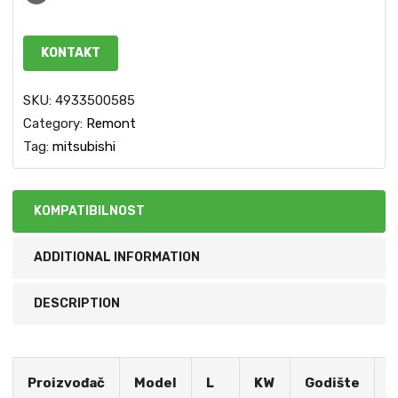
KONTAKT
SKU:
4933500585
Category:
Remont
Tag:
mitsubishi
KOMPATIBILNOST
ADDITIONAL INFORMATION
DESCRIPTION
S
Proizvođač
Model
L
KW
Godište
M