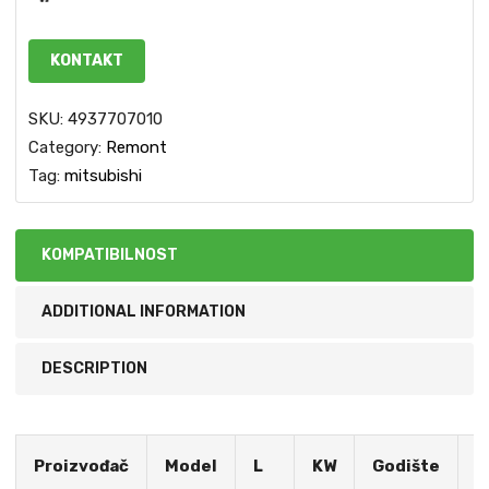
KONTAKT
SKU:
4937707010
Category:
Remont
Tag:
mitsubishi
KOMPATIBILNOST
ADDITIONAL INFORMATION
DESCRIPTION
S
Proizvođač
Model
L
KW
Godište
M