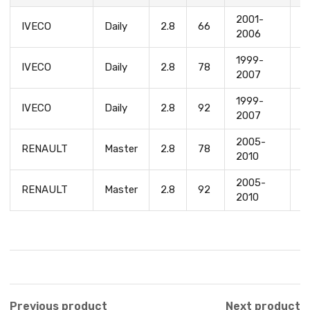
2001-
IVECO
Daily
2.8
66
8
2006
1999-
8
IVECO
Daily
2.8
78
2007
8
1999-
IVECO
Daily
2.8
92
8
2007
2005-
RENAULT
Master
2.8
78
S
2010
2005-
RENAULT
Master
2.8
92
S
2010
Previous product
Next product