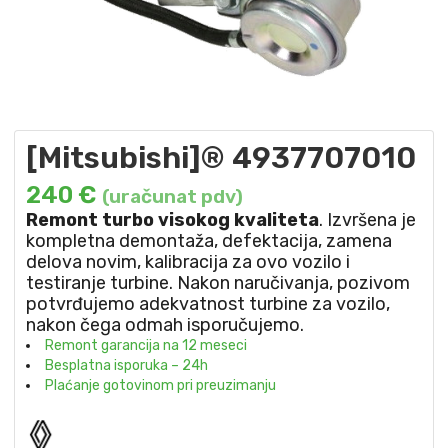
[Mitsubishi]® 4937707010
240
€
(uračunat pdv)
Remont turbo visokog kvaliteta
. Izvršena je
kompletna demontaža, defektacija, zamena
delova novim, kalibracija za ovo vozilo i
testiranje turbine. Nakon naručivanja, pozivom
potvrđujemo adekvatnost turbine za vozilo,
nakon čega odmah isporučujemo.
Remont garancija na 12 meseci
Besplatna isporuka – 24h
Plaćanje gotovinom pri preuzimanju