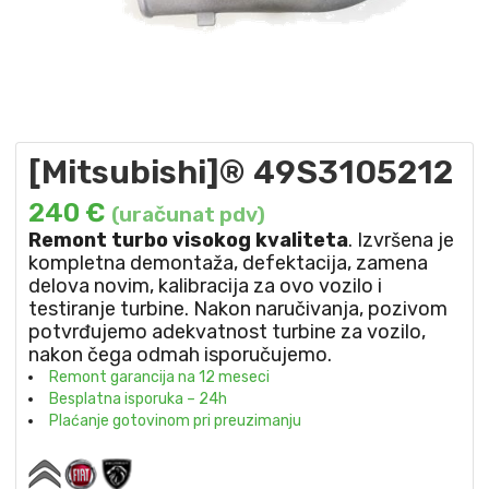
[Mitsubishi]® 49S3105212
240
€
(uračunat pdv)
Remont turbo visokog kvaliteta
. Izvršena je
kompletna demontaža, defektacija, zamena
delova novim, kalibracija za ovo vozilo i
testiranje turbine. Nakon naručivanja, pozivom
potvrđujemo adekvatnost turbine za vozilo,
nakon čega odmah isporučujemo.
Remont garancija na 12 meseci
Besplatna isporuka – 24h
Plaćanje gotovinom pri preuzimanju