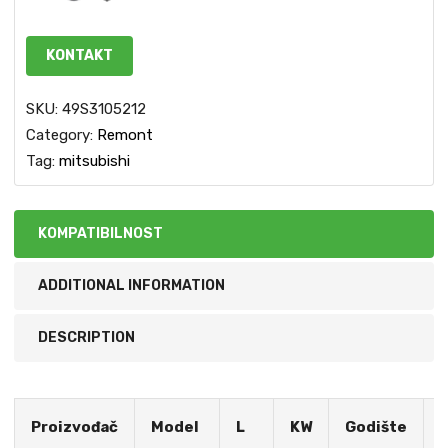
KONTAKT
SKU:
49S3105212
Category:
Remont
Tag:
mitsubishi
KOMPATIBILNOST
ADDITIONAL INFORMATION
DESCRIPTION
S
Proizvođač
Model
L
KW
Godište