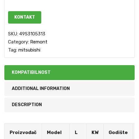
KONTAKT
SKU:
49S3105313
Category:
Remont
Tag:
mitsubishi
KOMPATIBILNOST
ADDITIONAL INFORMATION
DESCRIPTION
Proizvođač
Model
L
KW
Godište