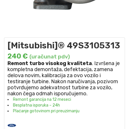
[Mitsubishi]® 49S3105313
240
€
(uračunat pdv)
Remont turbo visokog kvaliteta
. Izvršena je
kompletna demontaža, defektacija, zamena
delova novim, kalibracija za ovo vozilo i
testiranje turbine. Nakon naručivanja, pozivom
potvrđujemo adekvatnost turbine za vozilo,
nakon čega odmah isporučujemo.
Remont garancija na 12 meseci
Besplatna isporuka – 24h
Plaćanje gotovinom pri preuzimanju