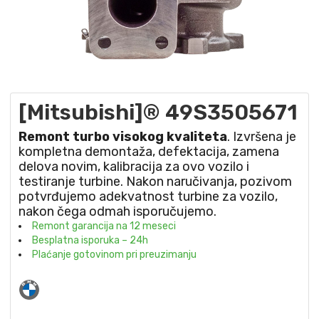
[Mitsubishi]® 49S3505671
Remont turbo visokog kvaliteta
. Izvršena je
kompletna demontaža, defektacija, zamena
delova novim, kalibracija za ovo vozilo i
testiranje turbine. Nakon naručivanja, pozivom
potvrđujemo adekvatnost turbine za vozilo,
nakon čega odmah isporučujemo.
Remont garancija na 12 meseci
Besplatna isporuka – 24h
Plaćanje gotovinom pri preuzimanju