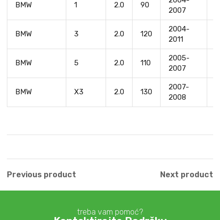
2004-
BMW
1
2.0
90
M
2007
2004-
M
BMW
3
2.0
120
2011
D
2005-
BMW
5
2.0
110
M
2007
2007-
BMW
X3
2.0
130
N
2008
Previous product
Next product
treba vam pomoć?