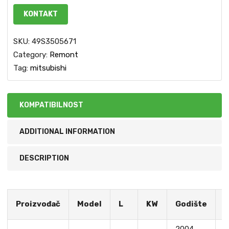
KONTAKT
SKU:
49S3505671
Category:
Remont
Tag:
mitsubishi
KOMPATIBILNOST
ADDITIONAL INFORMATION
DESCRIPTION
S
Proizvođač
Model
L
KW
Godište
M