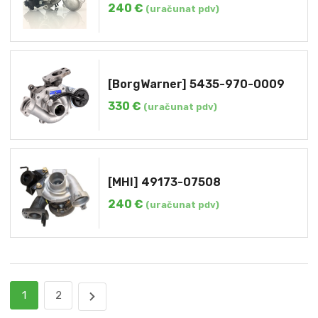
240
€
(uračunat pdv)
[BorgWarner] 5435-970-0009
330
€
(uračunat pdv)
[MHI] 49173-07508
240
€
(uračunat pdv)
1
2