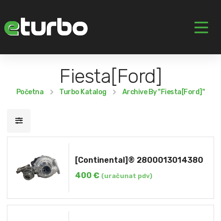
Fiesta[Ford]
Početna
Turbo Katalog
Archive By "Fiesta[Ford]"
[Continental]® 2800013014380
400
€
(uračunat pdv)