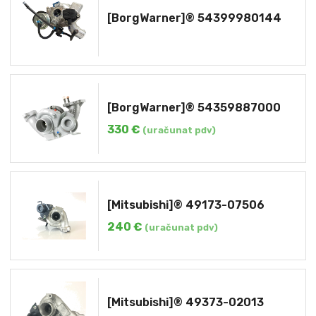
[BorgWarner]® 54399980144
[BorgWarner]® 54359887000
330
€
(uračunat pdv)
[Mitsubishi]® 49173-07506
240
€
(uračunat pdv)
[Mitsubishi]® 49373-02013