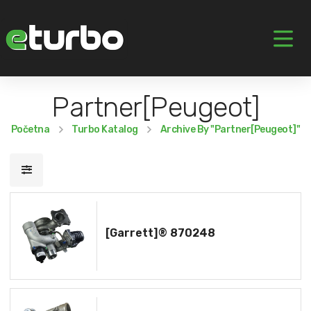
Partner[Peugeot]
Početna
Turbo Katalog
Archive By "Partner[Peugeot]"
[Garrett]® 870248