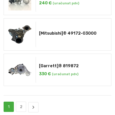
240
€
(uračunat pdv)
[Mitsubishi]® 49172-03000
[Garrett]® 819872
330
€
(uračunat pdv)
1
2